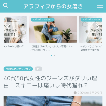
アラフィフからの女磨き
ョン
40代50代ファッション
40代50代ファッション
ャンパースカートは痛い？
【厳選】プチプラなのに大人可愛い！40
40代50代のジャンパ
.
代50代向けファッ...
何歳まで？着こな...
40代50代ファッション
PR
40代50代女性のジーンズがダサい理
由！スキニーは痛いし時代遅れ？
2024年5月29日