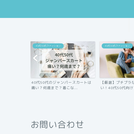
40代50代ファッション
40代50代ファッション
のに大人可愛
40代50代のジャンパースカートは
【厳選】プチプラ
ッ...
痛い？何歳まで？着こな...
い！40代50代向けフ
お問い合わせ