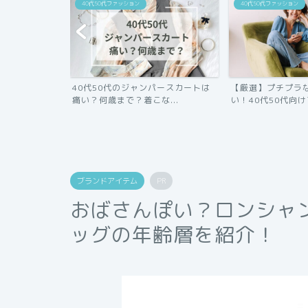
40代50代ファッション
40代50代ファッション
のに大人可愛
40代50代のジャンパースカートは
【厳選】プチプラ
ッ...
痛い？何歳まで？着こな...
い！40代50代向けフ
ブランドアイテム
PR
おばさんぽい？ロンシャ
ッグの年齢層を紹介！