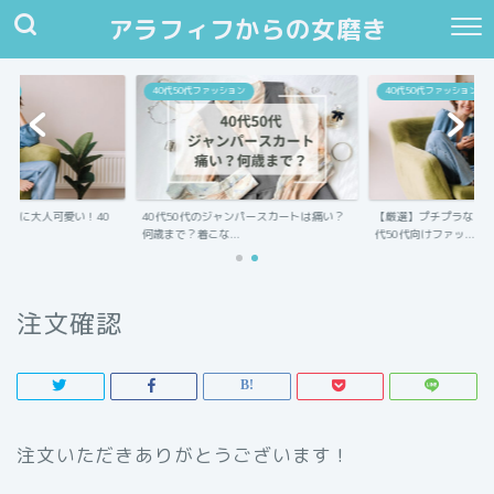
アラフィフからの女磨き
ョン
40代50代ファッション
40代50代ファッション
なのに大人可愛い！40
40代50代のジャンパースカートは痛い？
【厳選】プチプラなのに
..
何歳まで？着こな...
代50代向けファッ...
注文確認
注文いただきありがとうございます！